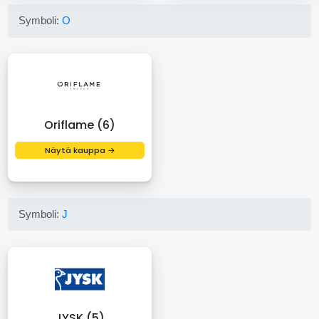
Symboli:
O
Oriflame (6)
Näytä kauppa →
Symboli:
J
JYSK (5)