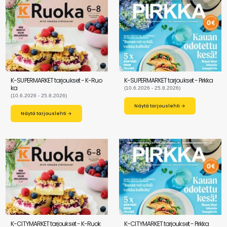
K-SUPERMARKET tarjoukset - K-Ruo
K-SUPERMARKET tarjoukset - Pirkka
ka
(10.6.2026 - 25.8.2026)
(10.6.2026 - 25.8.2026)
Näytä tarjouslehti →
Näytä tarjouslehti →
K-CITYMARKET tarjoukset - K-Ruok
K-CITYMARKET tarjoukset - Pirkka