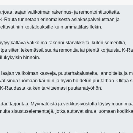
rjoaa laajan valikoiman rakennus- ja remontointituotteita,
. K-Rauta tunnetaan erinomaisesta asiakaspalvelustaan ja
ltuvat niin kotitalouksille kuin ammattilaisillekin.
ytyy kattava valikoima rakennustarvikkeita, kuten sementtiä,
Olitpa sitten tekemässä suurta remonttia tai pientä korjausta, K-R
ailukykyisin hinnoin.
laajan valikoiman kasveja, puutarhakalusteita, lannoitteita ja m
vat sinua luomaan kauniin ja hyvin hoidetun puutarhan. Olitpa si
t K-Raudasta kaiken tarvitsemasi puutarhatyöhön.
dan tarjontaa. Myymälöistä ja verkkosivustolta löytyy muun mu
 muita sisustuselementtejä, jotka auttavat sinua luomaan kodikk