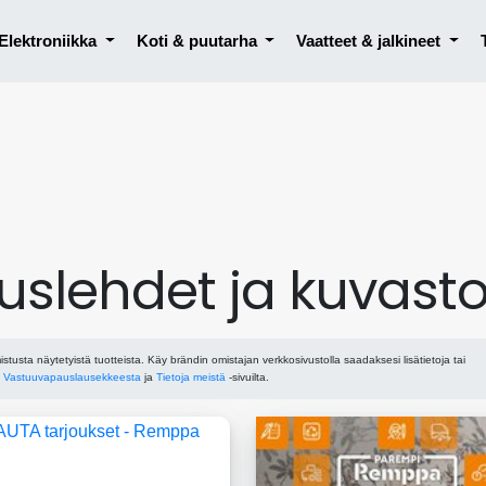
Elektroniikka
Koti & puutarha
Vaatteet & jalkineet
uslehdet ja kuvasto
istusta näytetyistä tuotteista. Käy brändin omistajan verkkosivustolla saadaksesi lisätietoja tai
ä
Vastuuvapauslausekkeesta
ja
Tietoja meistä
-sivuilta.