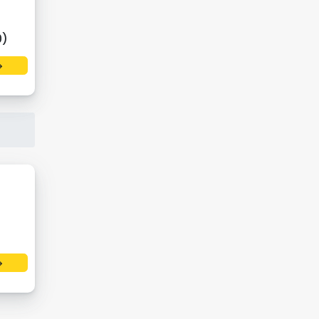
0)
→
→