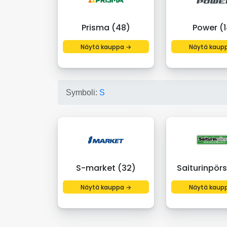
Prisma (48)
Power (
Näytä kauppa →
Näytä kaup
Symboli:
S
S-market (32)
Saiturinpörs
Näytä kauppa →
Näytä kaup