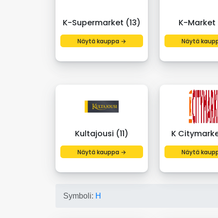
K-Supermarket (13)
K-Market 
Näytä kauppa →
Näytä kaup
Kultajousi (11)
K Citymarke
Näytä kauppa →
Näytä kaup
Symboli:
H