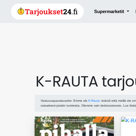
Supermarketit
K-RAUTA tarjo
Vastuuvapauslauseke
: Emme ole
K-Rauta
-brändi eikä meillä ole om
ostaaksesi jotakin tuotteista. Olemme vain tiedotussivusto. Lue lisä