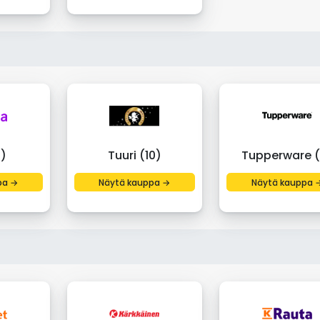
0)
Tuuri (10)
Tupperware (
pa →
Näytä kauppa →
Näytä kauppa 