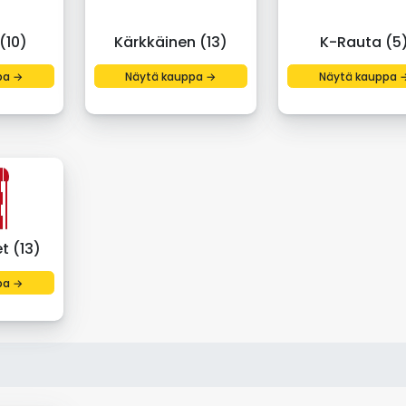
(10)
Kärkkäinen (13)
K-Rauta (5
pa →
Näytä kauppa →
Näytä kauppa 
t (13)
pa →