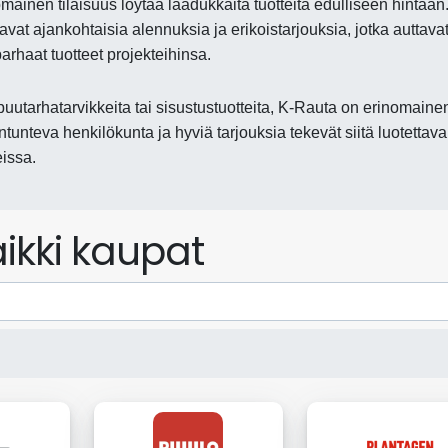
ainen tilaisuus löytää laadukkaita tuotteita edulliseen hintaan.
avat ajankohtaisia alennuksia ja erikoistarjouksia, jotka auttava
rhaat tuotteet projekteihinsa.
puutarhatarvikkeita tai sisustustuotteita, K-Rauta on erinomaine
tunteva henkilökunta ja hyviä tarjouksia tekevät siitä luotettav
issa.
ikki kaupat