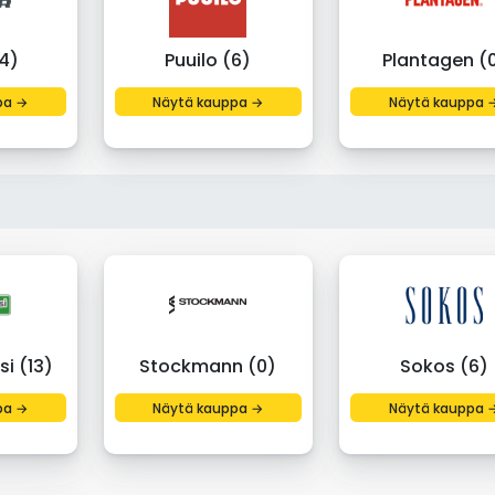
14)
Puuilo (6)
Plantagen (
pa →
Näytä kauppa →
Näytä kauppa 
si (13)
Stockmann (0)
Sokos (6)
pa →
Näytä kauppa →
Näytä kauppa 