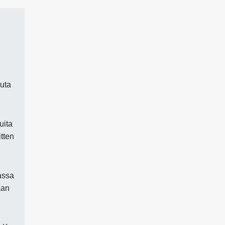
auta
uita
tten
assa
aan