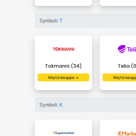
Symboli:
T
Tokmanni (34)
Telia (
Näytä kauppa →
Näytä kaup
Symboli:
K