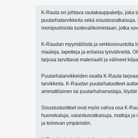
K-Rauta on johtava rautakauppaketju, joka ta
puutarhatarvikkeita sekä sisustusratkaisuja
monipuolisista tuotevalikoimistaan, jotka sove
K-Raudan myymälöistä ja verkkosivustolta lö
maaleja, tapetteja ja erilaisia työvälineitä. 
tarjoaa tarvittavat materiaalit ja välineet kilp
Puutarhatarvikkeiden osalta K-Rauta tarjoaa 
tarvikkeita. K-Raudan puutarhatuotteet autta
ammattilainen tai puutarhaharrastaja, löydä
Sisustustuotteet ovat myös vahva osa K-Rau
huonekaluja, valaistusratkaisuja, mattoja ja
ja toimivan ympäristön.