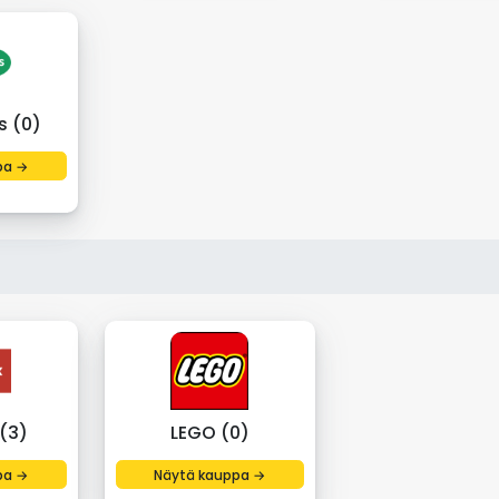
s (0)
pa →
(3)
LEGO (0)
pa →
Näytä kauppa →