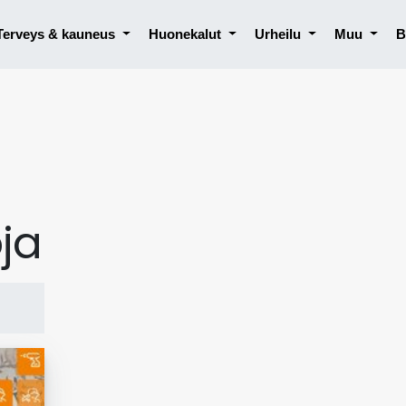
Terveys & kauneus
Huonekalut
Urheilu
Muu
B
ja