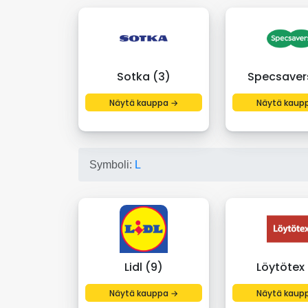
Sotka (3)
Specsaver
Näytä kauppa →
Näytä kaup
Symboli:
L
Lidl (9)
Löytötex 
Näytä kauppa →
Näytä kaup