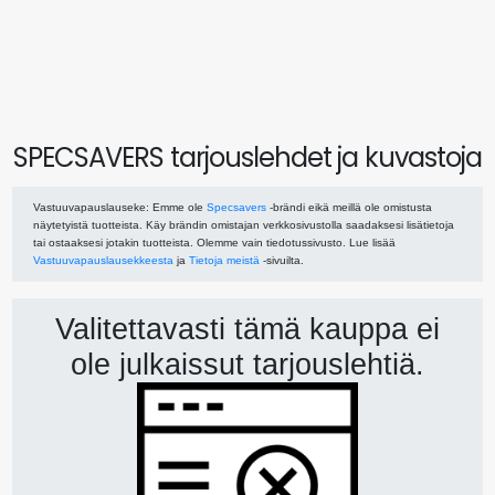
SPECSAVERS tarjouslehdet ja kuvastoja
Vastuuvapauslauseke
: Emme ole
Specsavers
-brändi eikä meillä ole omistusta
näytetyistä tuotteista. Käy brändin omistajan verkkosivustolla saadaksesi lisätietoja
tai ostaaksesi jotakin tuotteista. Olemme vain tiedotussivusto. Lue lisää
Vastuuvapauslausekkeesta
ja
Tietoja meistä
-sivuilta.
Valitettavasti tämä kauppa ei
ole julkaissut tarjouslehtiä.