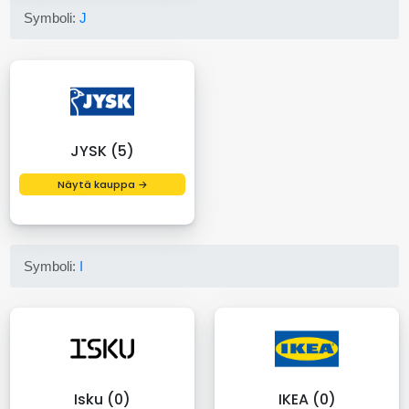
Symboli:
J
JYSK (5)
Näytä kauppa →
Symboli:
I
Isku (0)
IKEA (0)