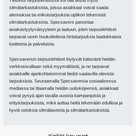
Yleisesti tarjouslehtisissä voi olla tietoa myös
silmätarkastuksista, joissa asiakkaat voivat saada
alennuksia tai erikoistarjouksia optikon tekemistä
silmätarkastuksista. Specsavers panostaa
asiakastyytyväisyyteen ja laatuun, joten tarjouslehtiset
tarjoavat usein houkuttelevia hintatarjouksia laadukkaista
tuotteista ja palveluista.
Specsaversin tarjouslehtiset löytyvät kätevästi heidän
verkkosivuiltaan sekä myymälöistä, ja ne tarjoavat
asiakkaille ajankohtaisimmat tiedot saatavilla olevista
tarjouksista. Seuraamalla Specsaversia sosiaalisessa
mediassa tai tilaamalla heidän uutiskirjeensä, asiakkaat
voivat pysyä ajan tasalla uusista kampanjoista ja
erityistarjouksista, mikä auttaa heitä tekemään edullisia ja
hyviä ostoksia silmälaseista ja silmätarkastuksista.