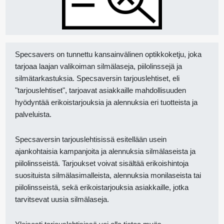
Specsavers on tunnettu kansainvälinen optikkoketju, joka
tarjoaa laajan valikoiman silmälaseja, piilolinssejä ja
silmätarkastuksia. Specsaversin tarjouslehtiset, eli
"tarjouslehtiset", tarjoavat asiakkaille mahdollisuuden
hyödyntää erikoistarjouksia ja alennuksia eri tuotteista ja
palveluista.
Specsaversin tarjouslehtisissä esitellään usein
ajankohtaisia kampanjoita ja alennuksia silmälaseista ja
piilolinsseistä. Tarjoukset voivat sisältää erikoishintoja
suosituista silmälasimalleista, alennuksia monilaseista tai
piilolinsseistä, sekä erikoistarjouksia asiakkaille, jotka
tarvitsevat uusia silmälaseja.