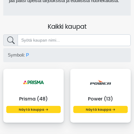
jää paitsi upeista tarjouksista ja edullisista huonekaluista.
Kaikki kaupat
Symboli:
P
Prisma (48)
Power (13)
Näytä kauppa →
Näytä kauppa →