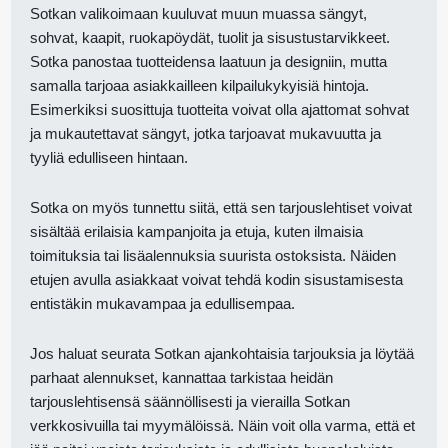
Sotkan valikoimaan kuuluvat muun muassa sängyt,
sohvat, kaapit, ruokapöydät, tuolit ja sisustustarvikkeet.
Sotka panostaa tuotteidensa laatuun ja designiin, mutta
samalla tarjoaa asiakkailleen kilpailukykyisiä hintoja.
Esimerkiksi suosittuja tuotteita voivat olla ajattomat sohvat
ja mukautettavat sängyt, jotka tarjoavat mukavuutta ja
tyyliä edulliseen hintaan.
Sotka on myös tunnettu siitä, että sen tarjouslehtiset voivat
sisältää erilaisia kampanjoita ja etuja, kuten ilmaisia
toimituksia tai lisäalennuksia suurista ostoksista. Näiden
etujen avulla asiakkaat voivat tehdä kodin sisustamisesta
entistäkin mukavampaa ja edullisempaa.
Jos haluat seurata Sotkan ajankohtaisia tarjouksia ja löytää
parhaat alennukset, kannattaa tarkistaa heidän
tarjouslehtisensä säännöllisesti ja vierailla Sotkan
verkkosivuilla tai myymälöissä. Näin voit olla varma, että et