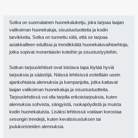
Sotka on suomalainen huonekaluketju, joka tarjoaa laajan
valikoiman huonekaluja, sisustustuotteita ja kodin
tarvikkeita. Sotka on tunnettu siitä, että se tarjoaa
asiakkailleen edullisia ja trendikkäitä huonekaluvaihtoehtoja,
jotka sopivat monenlaisiin koteihin ja sisustustyyleihin.
Sotkan tarjouslehtiset ovat loistava tapa löytää hyviä
tarjouksia ja säästöjä. Näissä lehtisissä esitellään usein
ajankohtaisia alennuksia ja kampanjoita, jotka kattavat
laajan valikoiman huonekaluja ja sisustustuotteita.
Tarjouslehdissä voi olla tarjolla erikoistarjouksia, kuten
alennuksia sohvista, sängyistä, ruokapöydistä ja muista
kodin huonekaluista. Lisäksi lehtisissä voidaan korostaa
sesongin trendejä, kuten kevätsisustuksen tai
joulukoristeiden alennuksia.