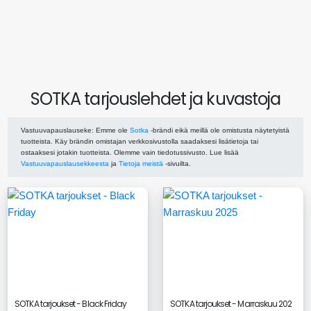
SOTKA tarjouslehdet ja kuvastoja
Vastuuvapauslauseke
: Emme ole
Sotka
-brändi eikä meillä ole omistusta näytetyistä
tuotteista. Käy brändin omistajan verkkosivustolla saadaksesi lisätietoja tai
ostaaksesi jotakin tuotteista. Olemme vain tiedotussivusto. Lue lisää
Vastuuvapauslausekkeesta
ja
Tietoja meistä
-sivuilta.
SOTKA tarjoukset - Black Friday
SOTKA tarjoukset - Marraskuu 202