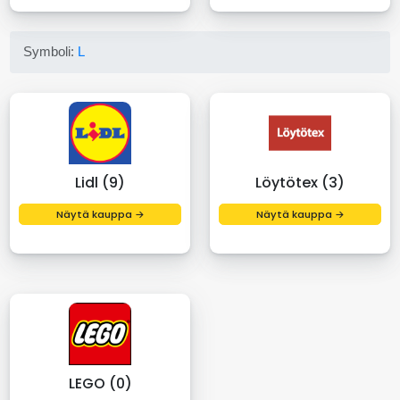
Symboli:
L
Lidl (9)
Löytötex (3)
Näytä kauppa →
Näytä kauppa →
LEGO (0)