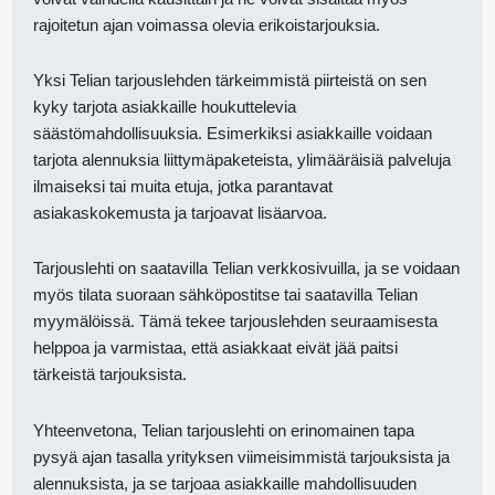
rajoitetun ajan voimassa olevia erikoistarjouksia.
Yksi Telian tarjouslehden tärkeimmistä piirteistä on sen
kyky tarjota asiakkaille houkuttelevia
säästömahdollisuuksia. Esimerkiksi asiakkaille voidaan
tarjota alennuksia liittymäpaketeista, ylimääräisiä palveluja
ilmaiseksi tai muita etuja, jotka parantavat
asiakaskokemusta ja tarjoavat lisäarvoa.
Tarjouslehti on saatavilla Telian verkkosivuilla, ja se voidaan
myös tilata suoraan sähköpostitse tai saatavilla Telian
myymälöissä. Tämä tekee tarjouslehden seuraamisesta
helppoa ja varmistaa, että asiakkaat eivät jää paitsi
tärkeistä tarjouksista.
Yhteenvetona, Telian tarjouslehti on erinomainen tapa
pysyä ajan tasalla yrityksen viimeisimmistä tarjouksista ja
alennuksista, ja se tarjoaa asiakkaille mahdollisuuden