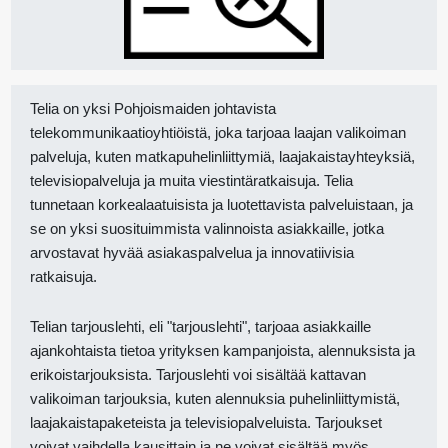
Telia on yksi Pohjoismaiden johtavista
telekommunikaatioyhtiöistä, joka tarjoaa laajan valikoiman
palveluja, kuten matkapuhelinliittymiä, laajakaistayhteyksiä,
televisiopalveluja ja muita viestintäratkaisuja. Telia
tunnetaan korkealaatuisista ja luotettavista palveluistaan, ja
se on yksi suosituimmista valinnoista asiakkaille, jotka
arvostavat hyvää asiakaspalvelua ja innovatiivisia
ratkaisuja.
Telian tarjouslehti, eli "tarjouslehti", tarjoaa asiakkaille
ajankohtaista tietoa yrityksen kampanjoista, alennuksista ja
erikoistarjouksista. Tarjouslehti voi sisältää kattavan
valikoiman tarjouksia, kuten alennuksia puhelinliittymistä,
laajakaistapaketeista ja televisiopalveluista. Tarjoukset
voivat vaihdella kausittain ja ne voivat sisältää myös