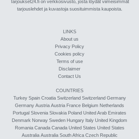
Tarjoukset24.fi on verkkosivusto, josta löydät viimeisimmät
tarjouslehdet ja kuvastoja suosituimmista kaupoista.
LINKS
About us
Privacy Policy
Cookies policy
Terms of use
Disclaimer
Contact Us
COUNTRIES
Turkey
Spain
Croatia
Switzerland
Switzerland
Germany
Germany
Austria
Austria
France
Belgium
Netherlands
Portugal
Slovenia
Slovakia
Poland
United Arab Emirates
Denmark
Norway
Sweden
Hungary
Italy
United Kingdom
Romania
Canada
Canada
United States
United States
Australia
Australia
South Africa
Czech Republic