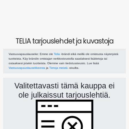
TELIA tarjouslehdet ja kuvastoja
Vastuuvapauslauseke
: Emme ole
Telia
-brändi eikä meillä ole omistusta näytetyistä
tuotteista. Käy brändin omistajan verkkosivustolla saadaksesi lisätietoja tai
ostaaksesi jotakin tuotteista. Olemme vain tiedotussivusto. Lue lisää
Vastuuvapauslausekkeesta
ja
Tietoja meistä
-sivuilta.
Valitettavasti tämä kauppa ei
ole julkaissut tarjouslehtiä.