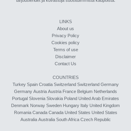
tarjouslehdet ja kuvastoja suosituimmista kaupoista.
LINKS
About us
Privacy Policy
Cookies policy
Terms of use
Disclaimer
Contact Us
COUNTRIES
Turkey
Spain
Croatia
Switzerland
Switzerland
Germany
Germany
Austria
Austria
France
Belgium
Netherlands
Portugal
Slovenia
Slovakia
Poland
United Arab Emirates
Denmark
Norway
Sweden
Hungary
Italy
United Kingdom
Romania
Canada
Canada
United States
United States
Australia
Australia
South Africa
Czech Republic