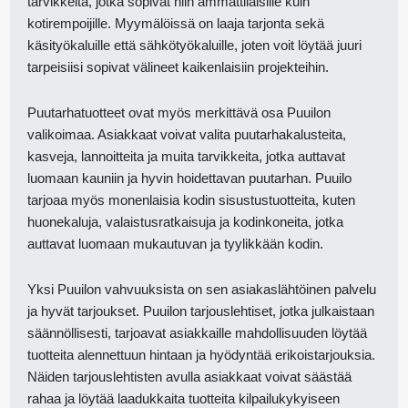
tarvikkeita, jotka sopivat niin ammattilaisille kuin
kotirempoijille. Myymälöissä on laaja tarjonta sekä
käsityökaluille että sähkötyökaluille, joten voit löytää juuri
tarpeisiisi sopivat välineet kaikenlaisiin projekteihin.
Puutarhatuotteet ovat myös merkittävä osa Puuilon
valikoimaa. Asiakkaat voivat valita puutarhakalusteita,
kasveja, lannoitteita ja muita tarvikkeita, jotka auttavat
luomaan kauniin ja hyvin hoidettavan puutarhan. Puuilo
tarjoaa myös monenlaisia kodin sisustustuotteita, kuten
huonekaluja, valaistusratkaisuja ja kodinkoneita, jotka
auttavat luomaan mukautuvan ja tyylikkään kodin.
Yksi Puuilon vahvuuksista on sen asiakaslähtöinen palvelu
ja hyvät tarjoukset. Puuilon tarjouslehtiset, jotka julkaistaan
säännöllisesti, tarjoavat asiakkaille mahdollisuuden löytää
tuotteita alennettuun hintaan ja hyödyntää erikoistarjouksia.
Näiden tarjouslehtisten avulla asiakkaat voivat säästää
rahaa ja löytää laadukkaita tuotteita kilpailukykyiseen