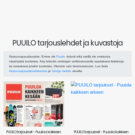
PUUILO tarjouslehdet ja kuvastoja
Vastuuvapauslauseke
: Emme ole
Puuilo
-brändi eikä meillä ole omistusta
näytetyistä tuotteista. Käy brändin omistajan verkkosivustolla saadaksesi lisätietoja
tai ostaaksesi jotakin tuotteista. Olemme vain tiedotussivusto. Lue lisää
Vastuuvapauslausekkeesta
ja
Tietoja meistä
-sivuilta.
PUUILO tarjoukset - Puuiloa kaikkeen
PUUILO tarjoukset - Puuiola kaikkeen