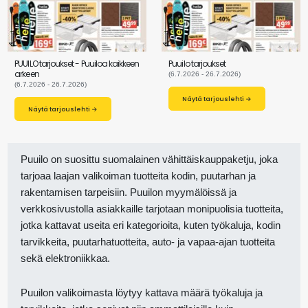
PUUILO tarjoukset - Puuiloa kaikkeen
Puuilo tarjoukset
arkeen
(6.7.2026 - 26.7.2026)
(6.7.2026 - 26.7.2026)
Näytä tarjouslehti →
Näytä tarjouslehti →
Puuilo on suosittu suomalainen vähittäiskauppaketju, joka
tarjoaa laajan valikoiman tuotteita kodin, puutarhan ja
rakentamisen tarpeisiin. Puuilon myymälöissä ja
verkkosivustolla asiakkaille tarjotaan monipuolisia tuotteita,
jotka kattavat useita eri kategorioita, kuten työkaluja, kodin
tarvikkeita, puutarhatuotteita, auto- ja vapaa-ajan tuotteita
sekä elektroniikkaa.
Puuilon valikoimasta löytyy kattava määrä työkaluja ja