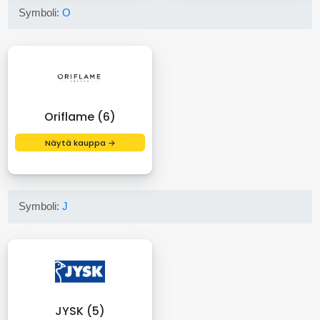
Symboli:
O
Oriflame (6)
Näytä kauppa →
Symboli:
J
JYSK (5)