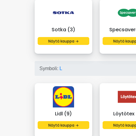
Sotka (3)
Specsaver
Näytä kauppa →
Näytä kaup
Symboli:
L
Lidl (9)
Löytötex 
Näytä kauppa →
Näytä kaup