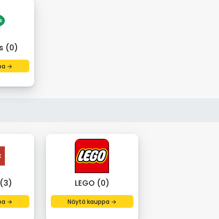
s (0)
pa →
(3)
LEGO (0)
pa →
Näytä kauppa →