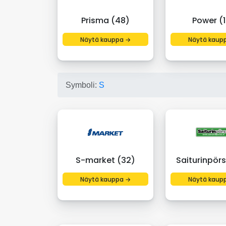
Prisma (48)
Power (1
Näytä kauppa →
Näytä kaup
Symboli:
S
S-market (32)
Saiturinpörs
Näytä kauppa →
Näytä kaup