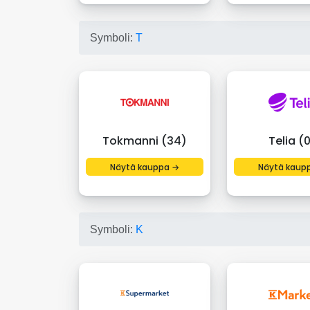
Symboli:
T
Tokmanni (34)
Telia (
Näytä kauppa →
Näytä kaup
Symboli:
K