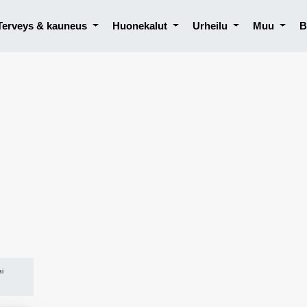
Terveys & kauneus
Huonekalut
Urheilu
Muu
B
ai