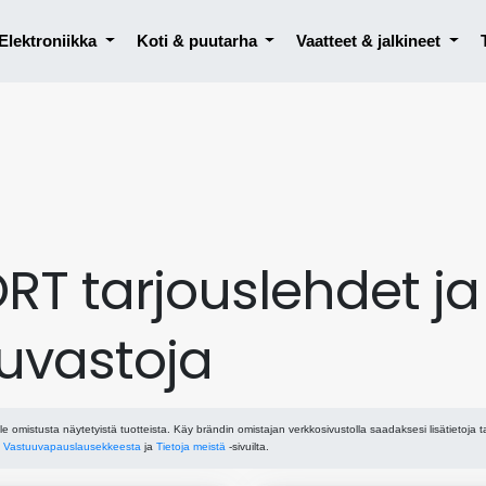
Elektroniikka
Koti & puutarha
Vaatteet & jalkineet
T tarjouslehdet ja
uvastoja
le omistusta näytetyistä tuotteista. Käy brändin omistajan verkkosivustolla saadaksesi lisätietoja t
ä
Vastuuvapauslausekkeesta
ja
Tietoja meistä
-sivuilta.