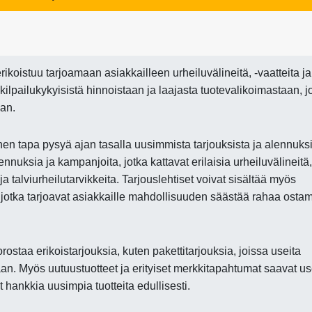
ikoistuu tarjoamaan asiakkailleen urheiluvälineitä, -vaatteita ja
 kilpailukykyisistä hinnoistaan ja laajasta tuotevalikoimastaan, j
aan.
nen tapa pysyä ajan tasalla uusimmista tarjouksista ja alennuksi
ennuksia ja kampanjoita, jotka kattavat erilaisia urheiluvälineitä,
a talviurheilutarvikkeita. Tarjouslehtiset voivat sisältää myös
, jotka tarjoavat asiakkaille mahdollisuuden säästää rahaa ostam
rostaa erikoistarjouksia, kuten pakettitarjouksia, joissa useita
aan. Myös uutuustuotteet ja erityiset merkkitapahtumat saavat us
at hankkia uusimpia tuotteita edullisesti.