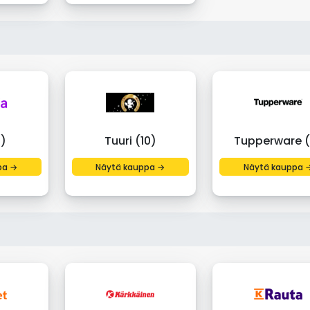
0)
Tuuri (10)
Tupperware (
pa →
Näytä kauppa →
Näytä kauppa 