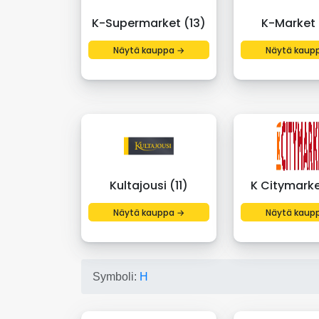
K-Supermarket (13)
K-Market 
Näytä kauppa →
Näytä kaup
Kultajousi (11)
K Citymarke
Näytä kauppa →
Näytä kaup
Symboli:
H