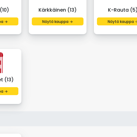
(10)
Kärkkäinen (13)
K-Rauta (5
pa →
Näytä kauppa →
Näytä kauppa 
t (13)
pa →