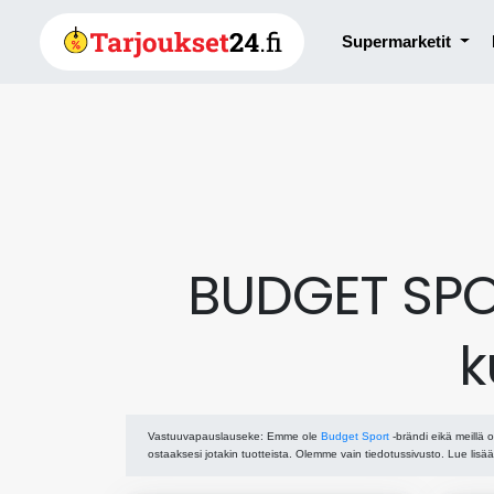
Supermarketit
BUDGET SPOR
k
Vastuuvapauslauseke
: Emme ole
Budget Sport
-brändi eikä meillä o
ostaaksesi jotakin tuotteista. Olemme vain tiedotussivusto. Lue lisä