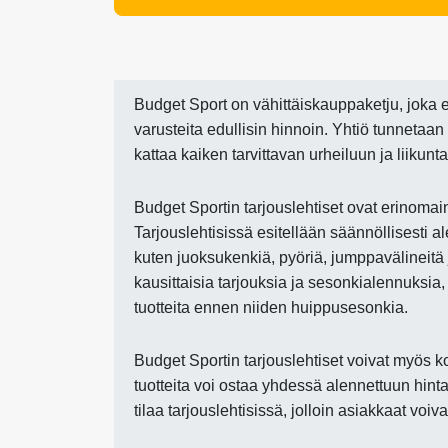
Budget Sport on vähittäiskauppaketju, joka er
varusteita edullisin hinnoin. Yhtiö tunnetaan
kattaa kaiken tarvittavan urheiluun ja liikunt
Budget Sportin tarjouslehtiset ovat erinomai
Tarjouslehtisissä esitellään säännöllisesti al
kuten juoksukenkiä, pyöriä, jumppavälineitä j
kausittaisia tarjouksia ja sesonkialennuksia
tuotteita ennen niiden huippusesonkia.
Budget Sportin tarjouslehtiset voivat myös ko
tuotteita voi ostaa yhdessä alennettuun hint
tilaa tarjouslehtisissä, jolloin asiakkaat voiv