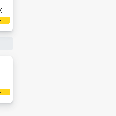
0)
→
→