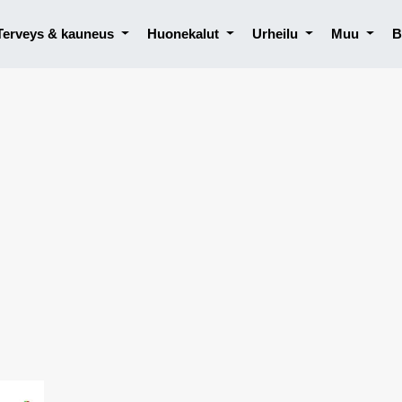
Terveys & kauneus
Huonekalut
Urheilu
Muu
B