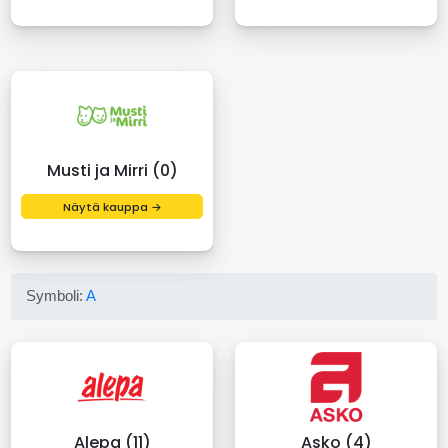
Musti ja Mirri (0)
Näytä kauppa →
Symboli:
A
Alepa (11)
Asko (4)