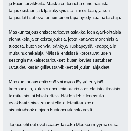
ja kodin tarvikkeita. Masku on tunnettu erinomaisista
tarjouksistaan ja kilpailukykyisistä hinnoistaan, ja sen
tarjouslehtiset ovat erinomainen tapa hyödyntää näitä etuja.
Maskun tarjouslehtiset tarjoavat asiakkailleen ajankohtaisia
alennuksia ja erikoistarjouksia, jotka kattavat monenlaisia
tuotteita, kuten sohvia, sänkyjä, ruokapöytiä, kaappeja ja
muita huonekaluja. Näissä lehtisissä korostuvat usein
sesongin mukaiset tarjoukset, kuten kevätsisustuksen
uutuudet, kesän grillaustarvikkeet tai joulun lahjaideat.
Maskun tarjouslehtisissä voi myös löytyä erityisiä
kampanjoita, kuten alennuksia suurista ostoksista, ilmaisia
toimituksia tai lahjakortteja. Näiden lehtisten avulla
asiakkaat voivat suunnitella ja toteuttaa kodin
sisustushankintojaan kustannustehokkaasti.
Tarjouslehtiset ovat saatavilla sekä Maskun myymälöissä