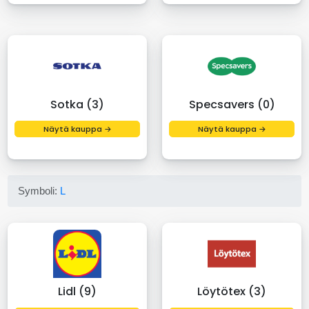
Sotka (3)
Specsavers (0)
Näytä kauppa →
Näytä kauppa →
Symboli:
L
Lidl (9)
Löytötex (3)