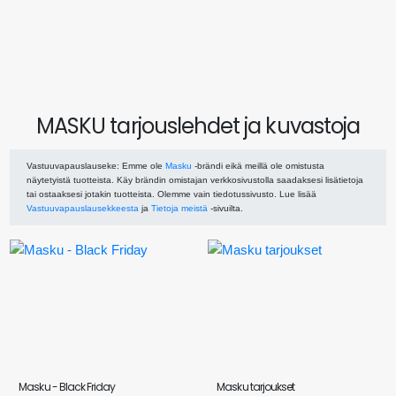
MASKU tarjouslehdet ja kuvastoja
Vastuuvapauslauseke
: Emme ole
Masku
-brändi eikä meillä ole omistusta
näytetyistä tuotteista. Käy brändin omistajan verkkosivustolla saadaksesi lisätietoja
tai ostaaksesi jotakin tuotteista. Olemme vain tiedotussivusto. Lue lisää
Vastuuvapauslausekkeesta
ja
Tietoja meistä
-sivuilta.
Masku - Black Friday
Masku tarjoukset