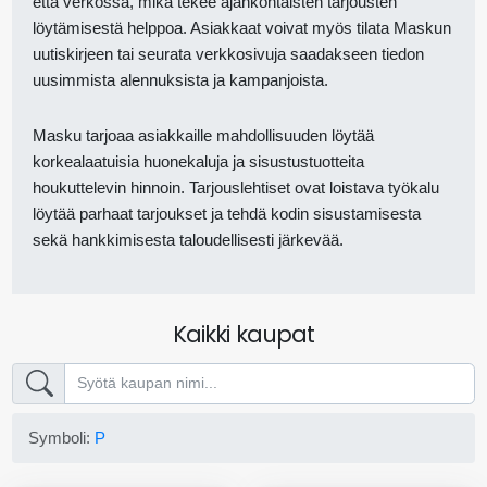
että verkossa, mikä tekee ajankohtaisten tarjousten
löytämisestä helppoa. Asiakkaat voivat myös tilata Maskun
uutiskirjeen tai seurata verkkosivuja saadakseen tiedon
uusimmista alennuksista ja kampanjoista.
Masku tarjoaa asiakkaille mahdollisuuden löytää
korkealaatuisia huonekaluja ja sisustustuotteita
houkuttelevin hinnoin. Tarjouslehtiset ovat loistava työkalu
löytää parhaat tarjoukset ja tehdä kodin sisustamisesta
sekä hankkimisesta taloudellisesti järkevää.
Kaikki kaupat
Symboli:
P