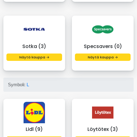
Sotka (3)
Specsavers (0)
Näytä kauppa →
Näytä kauppa →
Symboli:
L
Lidl (9)
Löytötex (3)