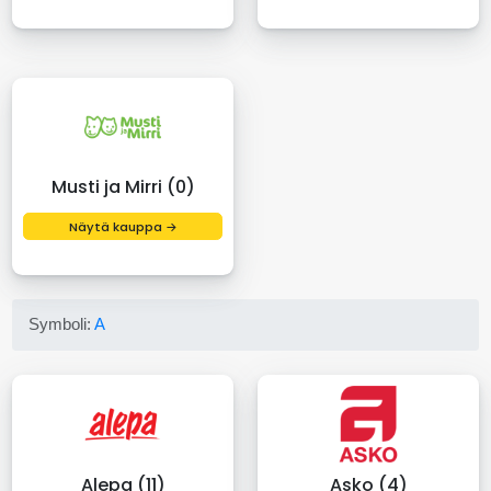
Musti ja Mirri (0)
Näytä kauppa →
Symboli:
A
Alepa (11)
Asko (4)