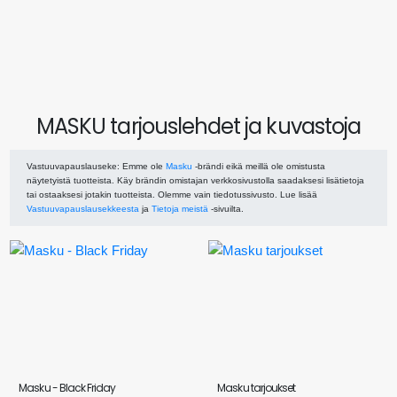
MASKU tarjouslehdet ja kuvastoja
Vastuuvapauslauseke
: Emme ole
Masku
-brändi eikä meillä ole omistusta
näytetyistä tuotteista. Käy brändin omistajan verkkosivustolla saadaksesi lisätietoja
tai ostaaksesi jotakin tuotteista. Olemme vain tiedotussivusto. Lue lisää
Vastuuvapauslausekkeesta
ja
Tietoja meistä
-sivuilta.
Masku - Black Friday
Masku tarjoukset