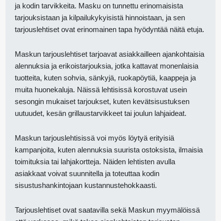
ja kodin tarvikkeita. Masku on tunnettu erinomaisista
tarjouksistaan ja kilpailukykyisistä hinnoistaan, ja sen
tarjouslehtiset ovat erinomainen tapa hyödyntää näitä etuja.
Maskun tarjouslehtiset tarjoavat asiakkailleen ajankohtaisia
alennuksia ja erikoistarjouksia, jotka kattavat monenlaisia
tuotteita, kuten sohvia, sänkyjä, ruokapöytiä, kaappeja ja
muita huonekaluja. Näissä lehtisissä korostuvat usein
sesongin mukaiset tarjoukset, kuten kevätsisustuksen
uutuudet, kesän grillaustarvikkeet tai joulun lahjaideat.
Maskun tarjouslehtisissä voi myös löytyä erityisiä
kampanjoita, kuten alennuksia suurista ostoksista, ilmaisia
toimituksia tai lahjakortteja. Näiden lehtisten avulla
asiakkaat voivat suunnitella ja toteuttaa kodin
sisustushankintojaan kustannustehokkaasti.
Tarjouslehtiset ovat saatavilla sekä Maskun myymälöissä