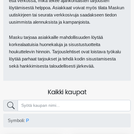
että verkossa, mikä tekee ajankohtaisten tarjousten
löytämisestä helppoa. Asiakkaat voivat myös tilata Maskun
uutiskirjeen tai seurata verkkosivuja saadakseen tiedon
uusimmista alennuksista ja kampanjoista.
Masku tarjoaa asiakkaille mahdollisuuden löytää
korkealaatuisia huonekaluja ja sisustustuotteita
houkuttelevin hinnoin. Tarjouslehtiset ovat loistava työkalu
löytää parhaat tarjoukset ja tehdä kodin sisustamisesta
sekä hankkimisesta taloudellisesti järkevää.
Kaikki kaupat
Symboli:
P