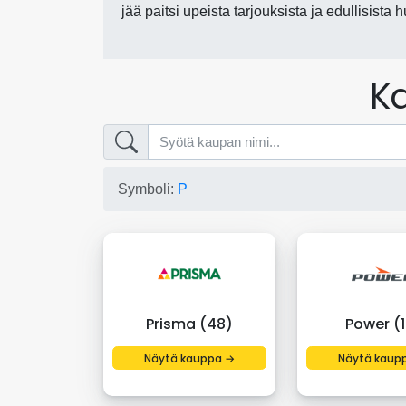
jää paitsi upeista tarjouksista ja edullisista 
Ka
Symboli:
P
Prisma (48)
Power (1
Näytä kauppa →
Näytä kaup