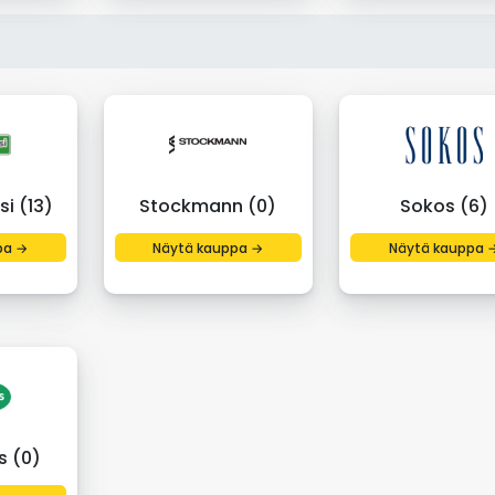
si (13)
Stockmann (0)
Sokos (6)
pa →
Näytä kauppa →
Näytä kauppa 
s (0)