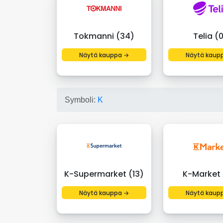
Tokmanni (34)
Telia (
Näytä kauppa →
Näytä kaup
Symboli:
K
K-Supermarket (13)
K-Market 
Näytä kauppa →
Näytä kaup