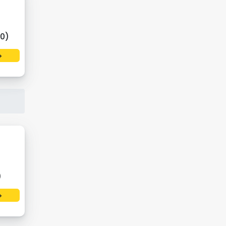
0)
→
)
→