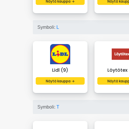
Näytä kauppa →
Näytä kaup
Symboli:
L
Lidl (9)
Löytötex 
Näytä kauppa →
Näytä kaup
Symboli:
T