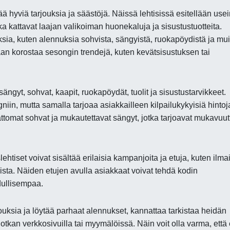
ää hyviä tarjouksia ja säästöjä. Näissä lehtisissä esitellään use
a kattavat laajan valikoiman huonekaluja ja sisustustuotteita.
ouksia, kuten alennuksia sohvista, sängyistä, ruokapöydistä ja mu
aan korostaa sesongin trendejä, kuten kevätsisustuksen tai
yt, sohvat, kaapit, ruokapöydät, tuolit ja sisustustarvikkeet.
iin, mutta samalla tarjoaa asiakkailleen kilpailukykyisiä hintoj
jattomat sohvat ja mukautettavat sängyt, jotka tarjoavat mukavuut
lehtiset voivat sisältää erilaisia kampanjoita ja etuja, kuten ilma
sista. Näiden etujen avulla asiakkaat voivat tehdä kodin
dullisempaa.
ouksia ja löytää parhaat alennukset, kannattaa tarkistaa heidän
Sotkan verkkosivuilla tai myymälöissä. Näin voit olla varma, että 