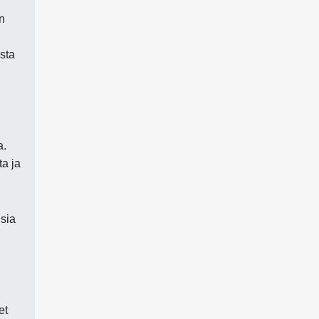
in
ista
a.
ta ja
isia
et