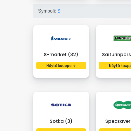
Symboli:
S
S-market (32)
Saiturinpörs
Näytä kauppa →
Näytä kaup
Sotka (3)
Specsaver