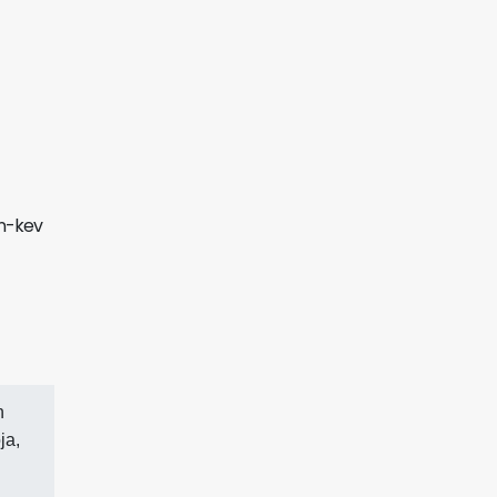
n-kev
n
ja,