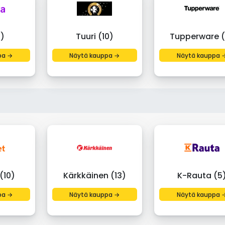
0)
Tuuri (10)
Tupperware (
pa →
Näytä kauppa →
Näytä kauppa 
(10)
Kärkkäinen (13)
K-Rauta (5
pa →
Näytä kauppa →
Näytä kauppa 