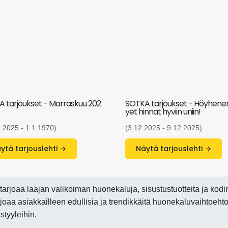
 tarjoukset - Marraskuu 202
SOTKA tarjoukset - Höyhene
yet hinnat hyviin uniin!
1.2025 - 1.1.1970)
(3.12.2025 - 9.12.2025)
Näytä tarjouslehti →
Näytä tarjouslehti →
arjoaa laajan valikoiman huonekaluja, sisustustuotteita ja kodi
tarjoaa asiakkailleen edullisia ja trendikkäitä huonekaluvaihtoehto
styyleihin.