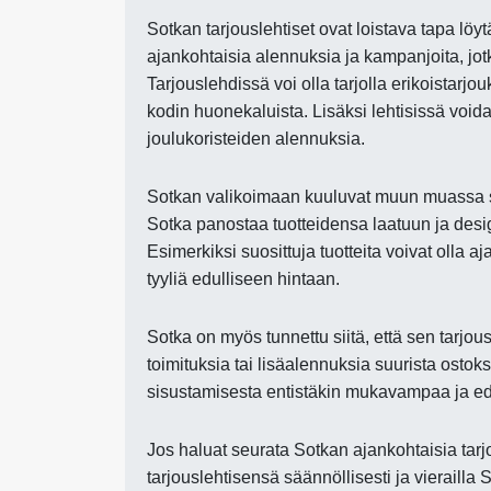
Sotkan tarjouslehtiset ovat loistava tapa löyt
ajankohtaisia alennuksia ja kampanjoita, jotk
Tarjouslehdissä voi olla tarjolla erikoistarj
kodin huonekaluista. Lisäksi lehtisissä void
joulukoristeiden alennuksia.
Sotkan valikoimaan kuuluvat muun muassa säng
Sotka panostaa tuotteidensa laatuun ja design
Esimerkiksi suosittuja tuotteita voivat olla a
tyyliä edulliseen hintaan.
Sotka on myös tunnettu siitä, että sen tarjous
toimituksia tai lisäalennuksia suurista ostok
sisustamisesta entistäkin mukavampaa ja e
Jos haluat seurata Sotkan ajankohtaisia tarj
tarjouslehtisensä säännöllisesti ja vierailla 