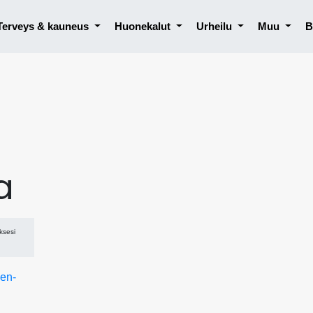
Terveys & kauneus
Huonekalut
Urheilu
Muu
B
a
ksesi