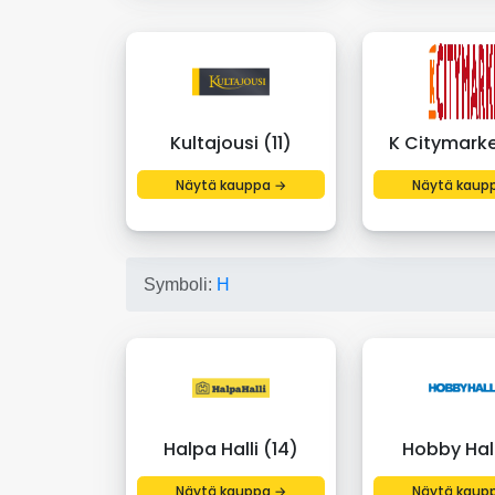
Kultajousi (11)
K Citymarke
Näytä kauppa →
Näytä kaup
Symboli:
H
Halpa Halli (14)
Hobby Hall
Näytä kauppa →
Näytä kaup