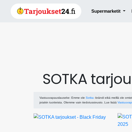
Supermarketit
SOTKA tarjou
Vastuuvapauslauseke
: Emme ole
Sotka
-brändi eikä meillä ole omist
jotakin tuotteista. Olemme vain tiedotussivusto. Lue lisää
Vastuuvap