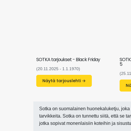
SOTKA tarjoukset - Black Friday
SOTKA
5
(20.11.2025 - 1.1.1970)
(25.1
Näytä tarjouslehti →
Sotka on suomalainen huonekaluketju, joka t
tarvikkeita. Sotka on tunnettu siitä, että se 
jotka sopivat monenlaisiin koteihin ja sisustu