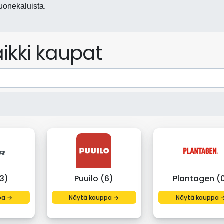
huonekaluista.
ikki kaupat
3)
Puuilo (6)
Plantagen (
pa →
Näytä kauppa →
Näytä kauppa 