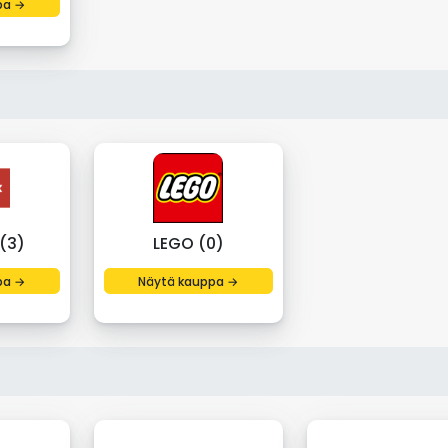
pa →
(3)
LEGO (0)
pa →
Näytä kauppa →