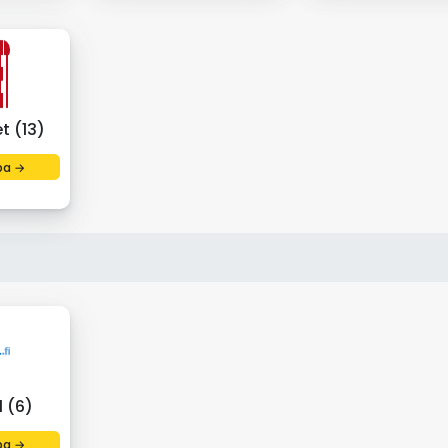
t (13)
pa →
 (6)
pa →