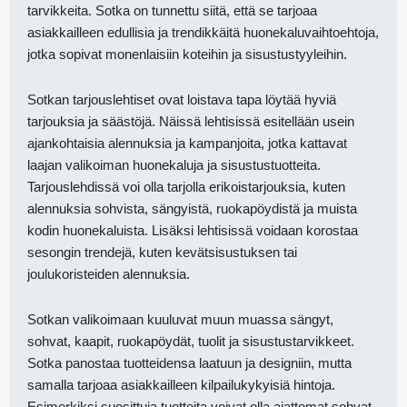
tarvikkeita. Sotka on tunnettu siitä, että se tarjoaa
asiakkailleen edullisia ja trendikkäitä huonekaluvaihtoehtoja,
jotka sopivat monenlaisiin koteihin ja sisustustyyleihin.
Sotkan tarjouslehtiset ovat loistava tapa löytää hyviä
tarjouksia ja säästöjä. Näissä lehtisissä esitellään usein
ajankohtaisia alennuksia ja kampanjoita, jotka kattavat
laajan valikoiman huonekaluja ja sisustustuotteita.
Tarjouslehdissä voi olla tarjolla erikoistarjouksia, kuten
alennuksia sohvista, sängyistä, ruokapöydistä ja muista
kodin huonekaluista. Lisäksi lehtisissä voidaan korostaa
sesongin trendejä, kuten kevätsisustuksen tai
joulukoristeiden alennuksia.
Sotkan valikoimaan kuuluvat muun muassa sängyt,
sohvat, kaapit, ruokapöydät, tuolit ja sisustustarvikkeet.
Sotka panostaa tuotteidensa laatuun ja designiin, mutta
samalla tarjoaa asiakkailleen kilpailukykyisiä hintoja.
Esimerkiksi suosittuja tuotteita voivat olla ajattomat sohvat