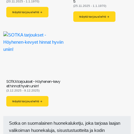
5
(20.11.2025 - 1.1.1970)
(25.11.2025 - 1.1.1970)
Näytä tarjouslehti →
Näytä tarjouslehti →
SOTKA tarjoukset - Höyhenen-kevy
et hinnat hyviin uniin!
(3.12.2025 - 9.12.2025)
Näytä tarjouslehti →
Sotka on suomalainen huonekaluketju, joka tarjoaa laajan
valikoiman huonekaluja, sisustustuotteita ja kodin