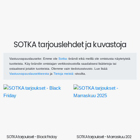
SOTKA tarjouslehdet ja kuvastoja
Vastuuvapauslauseke
: Emme ole
Sotka
-brändi eikä meillä ole omistusta näytetyistä
tuotteista. Käy brändin omistajan verkkosivustolla saadaksesi lisätietoja tai
ostaaksesi jotakin tuotteista. Olemme vain tiedotussivusto. Lue lisää
Vastuuvapauslausekkeesta
ja
Tietoja meistä
-sivuilta.
SOTKA tarjoukset - Black Friday
SOTKA tarjoukset - Marraskuu 202