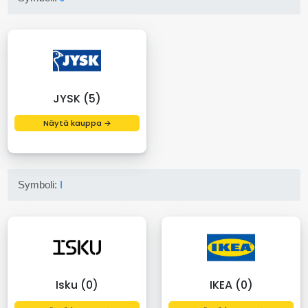
JYSK (5)
Näytä kauppa →
Symboli:
I
Isku (0)
IKEA (0)