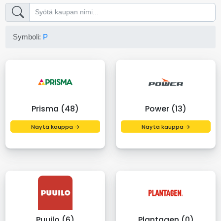
Symboli:
P
Prisma (48)
Power (13)
Näytä kauppa →
Näytä kauppa →
Puuilo (6)
Plantagen (0)