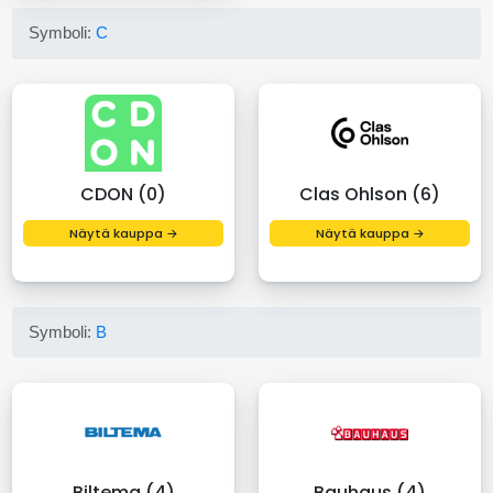
Symboli:
C
CDON (0)
Clas Ohlson (6)
Näytä kauppa →
Näytä kauppa →
Symboli:
B
Biltema (4)
Bauhaus (4)