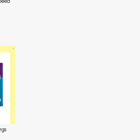
peed
rgs