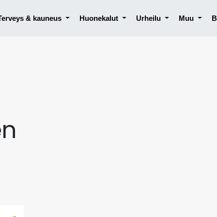
Terveys & kauneus
Huonekalut
Urheilu
Muu
B
en