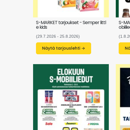
S-MARKET tarjoukset - Semper littl
S-MAR
e kids
obiili
(29.7.2026 - 25.8.2026)
(1.8.2
Näytä tarjouslehti →