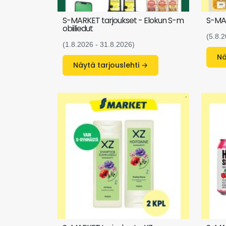
S-MARKET tarjoukset - Elokun S-m
S-MAR
obiiliedut
(5.8.2
(1.8.2026 - 31.8.2026)
Näytä tarjouslehti →