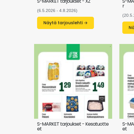
S-MARKET tarjoukset - XZ
S-MAR
r
(6.5.2026 - 4.8.2026)
(20.5
Näytä tarjouslehti →
S-MARKET tarjoukset - Kesatuotte
S-MAR
et
et