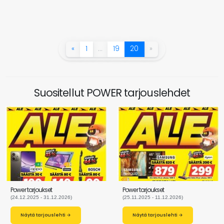
«
1
…
19
20
»
Suositellut POWER tarjouslehdet
Power tarjoukset
Power tarjoukset
(24.12.2025 - 31.12.2026)
(25.11.2025 - 11.12.2026)
Näytä tarjouslehti →
Näytä tarjouslehti →