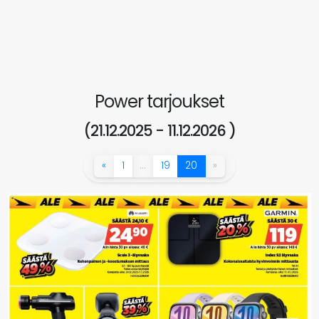
Power tarjoukset
(21.12.2025 - 11.12.2026 )
«
1
…
19
20
»