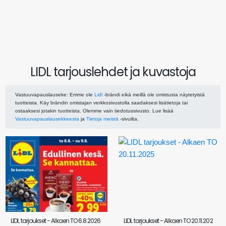
LIDL tarjouslehdet ja kuvastoja
Vastuuvapauslauseke
: Emme ole
Lidl
-brändi eikä meillä ole omistusta näytetyistä
tuotteista. Käy brändin omistajan verkkosivustolla saadaksesi lisätietoja tai
ostaaksesi jotakin tuotteista. Olemme vain tiedotussivusto. Lue lisää
Vastuuvapauslausekkeesta
ja
Tietoja meistä
-sivuilta.
LIDL tarjoukset - Alkaen TO 6.8.2026
LIDL tarjoukset - Alkaen TO 20.11.202