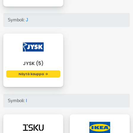
Symboli:
J
JYSK (5)
Näytä kauppa →
Symboli:
I