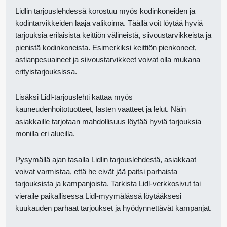
Lidlin tarjouslehdessä korostuu myös kodinkoneiden ja
kodintarvikkeiden laaja valikoima. Täällä voit löytää hyviä
tarjouksia erilaisista keittiön välineistä, siivoustarvikkeista ja
pienistä kodinkoneista. Esimerkiksi keittiön pienkoneet,
astianpesuaineet ja siivoustarvikkeet voivat olla mukana
erityistarjouksissa.
Lisäksi Lidl-tarjouslehti kattaa myös
kauneudenhoitotuotteet, lasten vaatteet ja lelut. Näin
asiakkaille tarjotaan mahdollisuus löytää hyviä tarjouksia
monilla eri alueilla.
Pysymällä ajan tasalla Lidlin tarjouslehdestä, asiakkaat
voivat varmistaa, että he eivät jää paitsi parhaista
tarjouksista ja kampanjoista. Tarkista Lidl-verkkosivut tai
vieraile paikallisessa Lidl-myymälässä löytääksesi
kuukauden parhaat tarjoukset ja hyödynnettävät kampanjat.