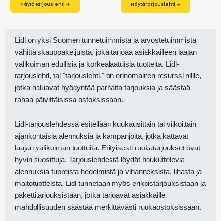
Näytä tarjouslehti →
Näytä tarjouslehti →
Lidl on yksi Suomen tunnetuimmista ja arvostetuimmista
vähittäiskauppaketjuista, joka tarjoaa asiakkailleen laajan
valikoiman edullisia ja korkealaatuisia tuotteita. Lidl-
tarjouslehti, tai "tarjouslehti," on erinomainen resurssi niille,
jotka haluavat hyödyntää parhaita tarjouksia ja säästää
rahaa päivittäisissä ostoksissaan.
Lidl-tarjouslehdessä esitellään kuukausittain tai viikoittain
ajankohtaisia alennuksia ja kampanjoita, jotka kattavat
laajan valikoiman tuotteita. Erityisesti ruokatarjoukset ovat
hyvin suosittuja. Tarjouslehdestä löydät houkuttelevia
alennuksia tuoreista hedelmistä ja vihanneksista, lihasta ja
maitotuotteista. Lidl tunnetaan myös erikoistarjouksistaan ja
pakettitarjouksistaan, jotka tarjoavat asiakkaille
mahdollisuuden säästää merkittävästi ruokaostoksissaan.