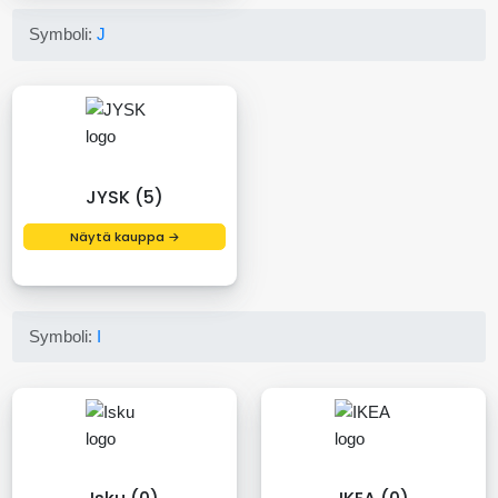
Symboli:
J
JYSK (5)
Näytä kauppa →
Symboli:
I