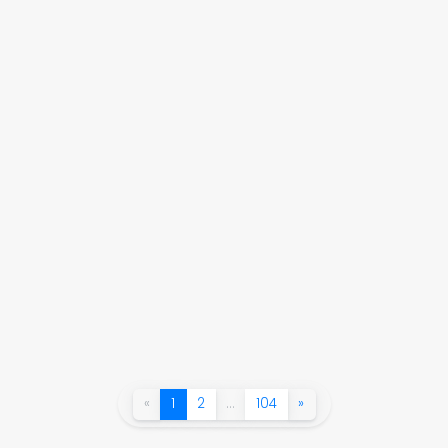
«
1
2
…
104
»