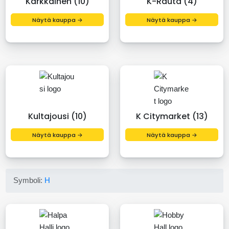
Kärkkäinen (10)
K-Rauta (4)
Näytä kauppa →
Näytä kauppa →
Kultajousi (10)
K Citymarket (13)
Näytä kauppa →
Näytä kauppa →
Symboli:
H