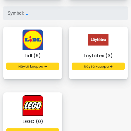
Symboli:
L
Lidl (9)
Löytötex (3)
Näytä kauppa →
Näytä kauppa →
LEGO (0)