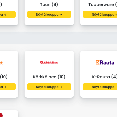
0)
Tuuri (9)
Tupperware (
pa →
Näytä kauppa →
Näytä kauppa 
(10)
Kärkkäinen (10)
K-Rauta (4
pa →
Näytä kauppa →
Näytä kauppa 