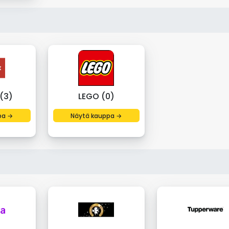
(3)
LEGO (0)
pa →
Näytä kauppa →