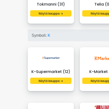
Tokmanni (31)
Telia (
Näytä kauppa →
Näytä kaup
Symboli:
K
K-Supermarket (12)
K-Market 
Näytä kauppa →
Näytä kaup