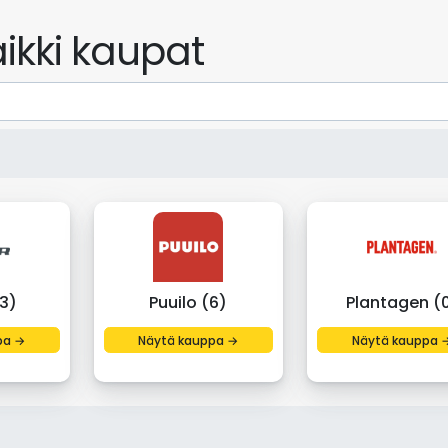
ikki kaupat
3)
Puuilo (6)
Plantagen (
pa →
Näytä kauppa →
Näytä kauppa 