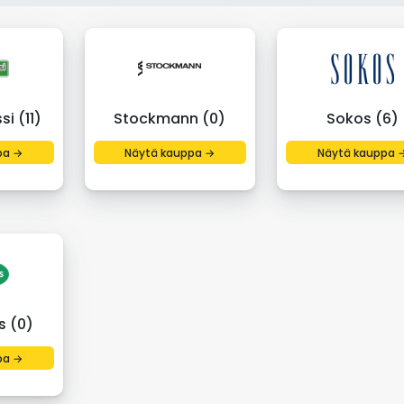
si (11)
Stockmann (0)
Sokos (6)
pa →
Näytä kauppa →
Näytä kauppa 
s (0)
pa →