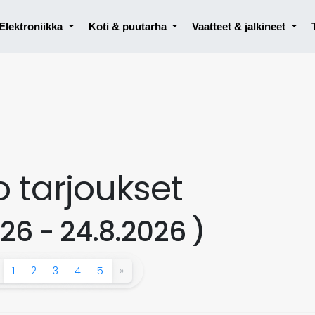
Elektroniikka
Koti & puutarha
Vaatteet & jalkineet
 tarjoukset
26 - 24.8.2026 )
1
2
3
4
5
»