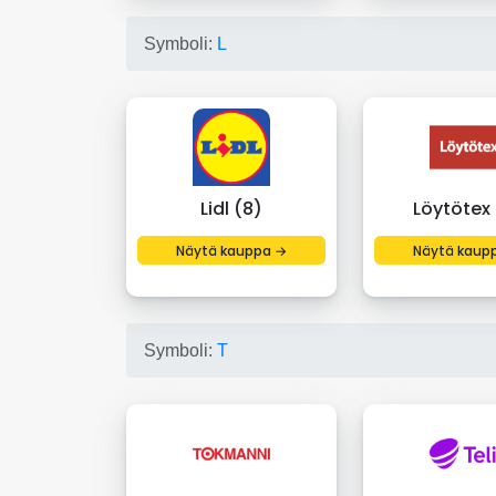
Symboli:
L
Lidl (8)
Löytötex 
Näytä kauppa →
Näytä kaup
Symboli:
T