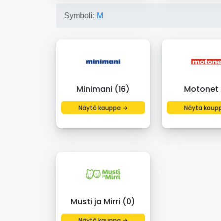
Symboli:
M
Minimani (16)
Motonet 
Näytä kauppa →
Näytä kaup
Musti ja Mirri (0)
Näytä kauppa →