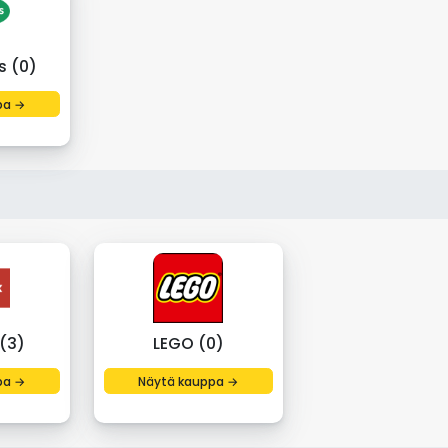
s (0)
pa →
(3)
LEGO (0)
pa →
Näytä kauppa →