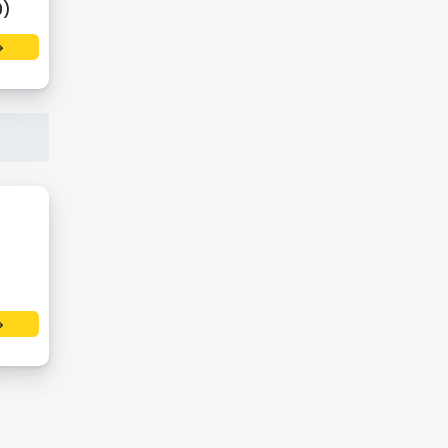
0)
→
→