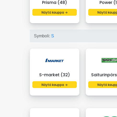
Prisma (48)
Power (1
Näytä kauppa →
Näytä kaup
Symboli:
S
S-market (32)
Saiturinpörs
Näytä kauppa →
Näytä kaup