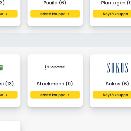
3)
Puuilo (6)
Plantagen (
pa →
Näytä kauppa →
Näytä kauppa 
si (13)
Stockmann (0)
Sokos (6)
pa →
Näytä kauppa →
Näytä kauppa 