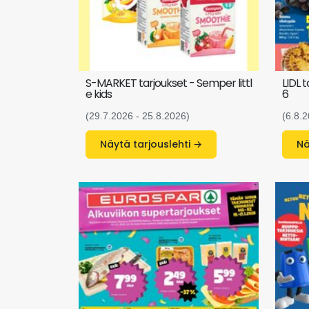
S-MARKET tarjoukset - Semper littl
LIDL 
e kids
6
(29.7.2026 - 25.8.2026)
(6.8.2
Näytä tarjouslehti →