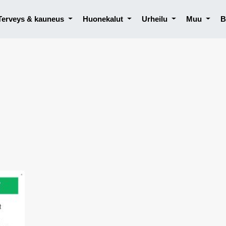
Terveys & kauneus
Huonekalut
Urheilu
Muu
B