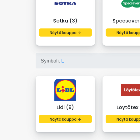
Sotka (3)
Specsaver
Näytä kauppa →
Näytä kaup
Symboli:
L
Lidl (9)
Löytötex 
Näytä kauppa →
Näytä kaup